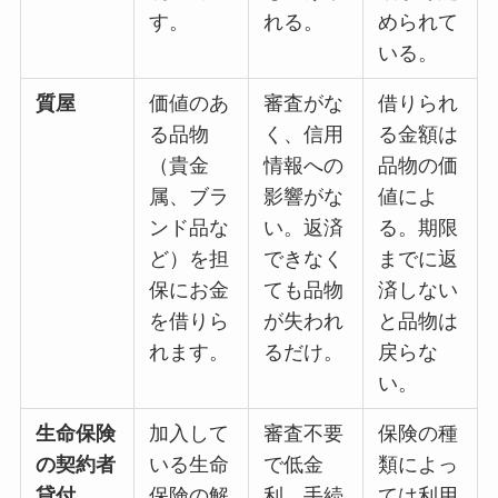
す。
れる。
められて
いる。
質屋
価値のあ
審査がな
借りられ
る品物
く、信用
る金額は
（貴金
情報への
品物の価
属、ブラ
影響がな
値によ
ンド品な
い。返済
る。期限
ど）を担
できなく
までに返
保にお金
ても品物
済しない
を借りら
が失われ
と品物は
れます。
るだけ。
戻らな
い。
生命保険
加入して
審査不要
保険の種
の契約者
いる生命
で低金
類によっ
貸付
保険の解
利。手続
ては利用