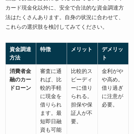
カード現金化以外に、安全で合法的な資金調達方
法はたくさんあります。自身の状況に合わせて、
これらの選択肢を検討してみてください。
資金調達
特徴
メリット
デメリッ
方法
ト
消費者金
審査に通
比較的ス
金利がや
融のカー
れば、比
ピーディ
や高め。
ドローン
較的手軽
ーに借り
借り過ぎ
に現金を
られる。
に注意が
借りられ
担保や保
必要。
ます。最
証人が不
短即日融
要。
資も可能