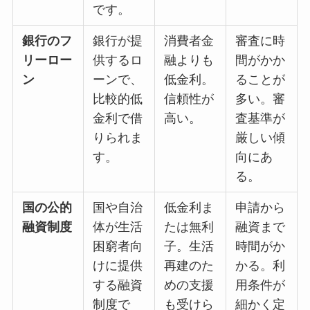
です。
銀行のフ
銀行が提
消費者金
審査に時
リーロー
供するロ
融よりも
間がかか
ン
ーンで、
低金利。
ることが
比較的低
信頼性が
多い。審
金利で借
高い。
査基準が
りられま
厳しい傾
す。
向にあ
る。
国の公的
国や自治
低金利ま
申請から
融資制度
体が生活
たは無利
融資まで
困窮者向
子。生活
時間がか
けに提供
再建のた
かる。利
する融資
めの支援
用条件が
制度で
も受けら
細かく定