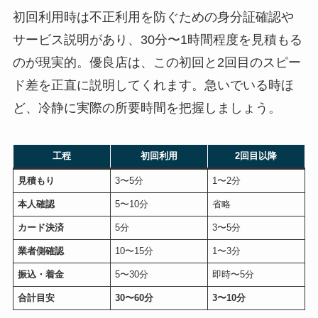
初回利用時は不正利用を防ぐための身分証確認や
サービス説明があり、30分〜1時間程度を見積もる
のが現実的。優良店は、この初回と2回目のスピー
ド差を正直に説明してくれます。急いでいる時ほ
ど、冷静に実際の所要時間を把握しましょう。
工程
初回利用
2回目以降
見積もり
3〜5分
1〜2分
本人確認
5〜10分
省略
カード決済
5分
3〜5分
業者側確認
10〜15分
1〜3分
振込・着金
5〜30分
即時〜5分
合計目安
30〜60分
3〜10分