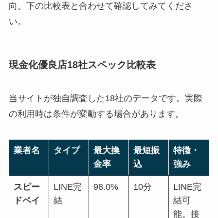
向。下の比較表と合わせて確認してみてくださ
い。
現金化優良店18社スペック比較表
当サイトが独自調査した18社のデータです。実際
の利用時は条件が変動する場合があります。
業者名
タイプ
最大換
最短振
特徴・
金率
込
強み
スピー
LINE完
98.0%
10分
LINE完
ドペイ
結
結可
能。接