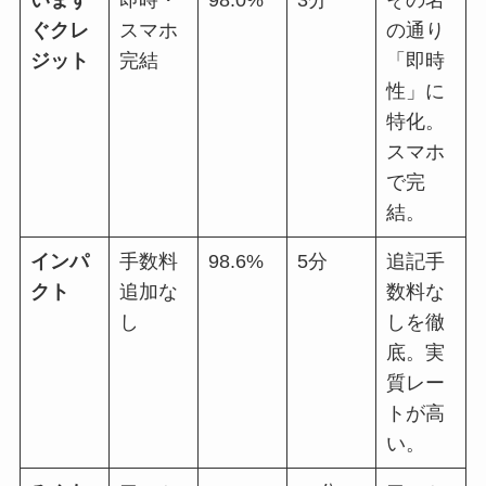
ぐクレ
スマホ
の通り
ジット
完結
「即時
性」に
特化。
スマホ
で完
結。
インパ
手数料
98.6%
5分
追記手
クト
追加な
数料な
し
しを徹
底。実
質レー
トが高
い。