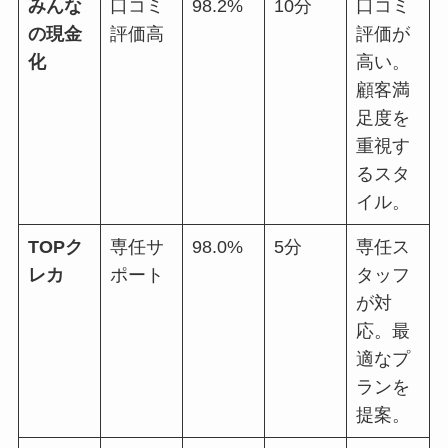
みんな
口コミ
98.2%
10分
口コミ
の現金
評価高
評価が
化
高い。
顧客満
足度を
重視す
るスタ
イル。
TOPク
専任サ
98.0%
5分
専任ス
レカ
ポート
タッフ
が対
応。最
適なプ
ランを
提案。