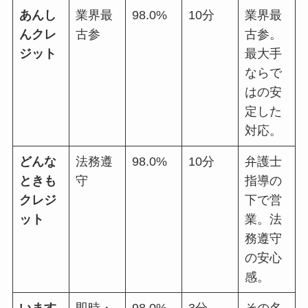
あんし
業界最
98.0%
10分
業界最
んクレ
古参
古参。
ジット
最大手
ならで
はの安
定した
対応。
どんな
法務遵
98.0%
10分
弁護士
ときも
守
指導の
クレジ
下で営
ット
業。法
務遵守
の安心
感。
います
即時・
98.0%
3分
その名