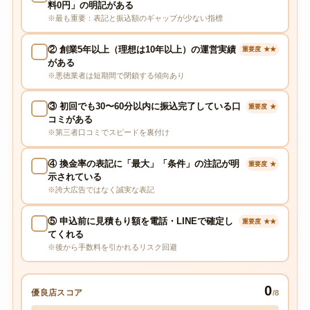
料0円」の明記がある
※最も重要：表記と振込額のギャップが少ない指標
② 創業5年以上（理想は10年以上）の運営実績
重要度 ★★
がある
※悪徳業者は短期間で閉鎖する傾向あり
③ 初回でも30〜60分以内に振込完了している口
重要度 ★
コミがある
※第三者口コミでスピードを裏付け
④ 換金率の表記に「最大」「条件」の注記が明
重要度 ★
示されている
※誇大広告ではなく誠実な表記
⑤ 申込前に見積もり額を電話・LINEで確定し
重要度 ★★
てくれる
※後から手数料を引かれるリスク回避
0
優良店スコア
/8