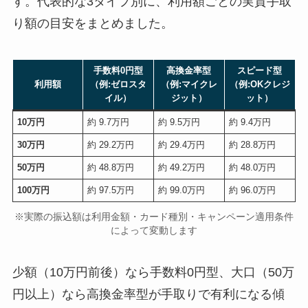
す。代表的な3タイプ別に、利用額ごとの実質手取
り額の目安をまとめました。
手数料0円型
高換金率型
スピード型
利用額
（例:ゼロスタ
（例:マイクレ
（例:OKクレジ
イル）
ジット）
ット）
10万円
約 9.7万円
約 9.5万円
約 9.4万円
30万円
約 29.2万円
約 29.4万円
約 28.8万円
50万円
約 48.8万円
約 49.2万円
約 48.0万円
100万円
約 97.5万円
約 99.0万円
約 96.0万円
※実際の振込額は利用金額・カード種別・キャンペーン適用条件
によって変動します
少額（10万円前後）なら手数料0円型、大口（50万
円以上）なら高換金率型が手取りで有利になる傾