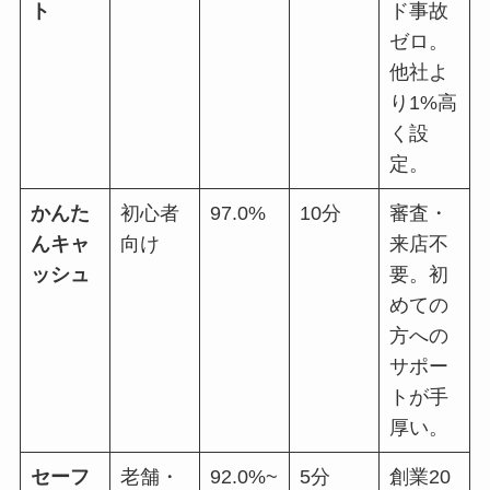
ト
ド事故
ゼロ。
他社よ
り1%高
く設
定。
かんた
初心者
97.0%
10分
審査・
んキャ
向け
来店不
ッシュ
要。初
めての
方への
サポー
トが手
厚い。
セーフ
老舗・
92.0%~
5分
創業20